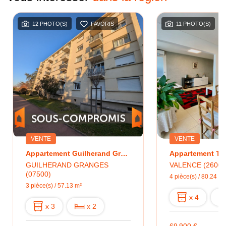
12 PHOTO(S)
FAVORIS
11 PHOTO(S)
VENTE
VENTE
Appartement Guilherand Granges 3 Pièce(s) 58 M2
GUILHERAND GRANGES
VALENCE (26000
(07500)
4 pièce(s) / 80.24 m²
3 pièce(s) / 57.13 m²
x 4
x 3
x 2