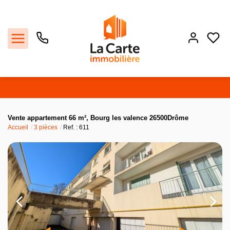
Estimer
Vente appartement 66 m², Bourg les valence 26500Drôme
Accueil
3 pièces
Ref. : 611
Acheter
Louer
Recrutement
Agence