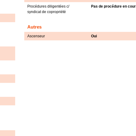
Procédures diligentées c/
Pas de procédure en cour
syndicat de copropriété
Autres
Ascenseur
Oui