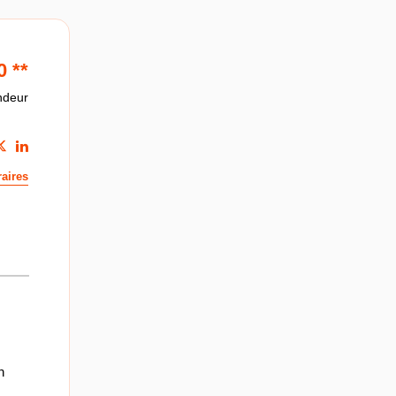
0
**
ndeur
aires
n