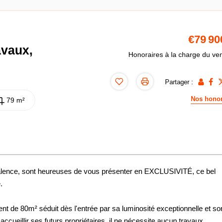
€79 90
avaux,
Honoraires à la charge du ve
Partager :
Nos honor
79 m²
Valence, sont heureuses de vous présenter en EXCLUSIVITÉ, ce bel
.
nt de 80m² séduit dès l'entrée par sa luminosité exceptionnelle et so
accueillir ses futurs propriétaires, il ne nécessite aucun travaux.