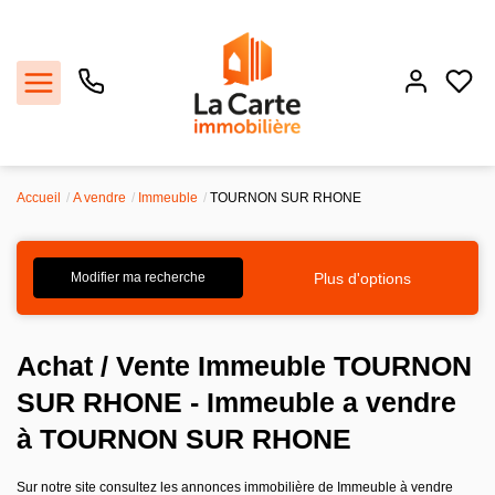
Accueil
A vendre
Immeuble
TOURNON SUR RHONE
Estimer
Acheter
Plus d'options
Modifier ma recherche
Louer
Achat / Vente Immeuble TOURNON
Recrutement
SUR RHONE - Immeuble a vendre
à TOURNON SUR RHONE
Agence
Sur notre site consultez les annonces immobilière de Immeuble à vendre