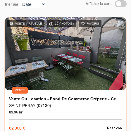
Afficher la carte
Trier par
Contact
VISITE VIRTUELLE
16 PHOTO(S)
FAVORIS
VENTE
Vente Ou Location - Fond De Commerce Créperie - Centre Ville De SAINT-PERAY
SAINT PERAY (07130)
89.96 m²
82 000 €
Ref : 266