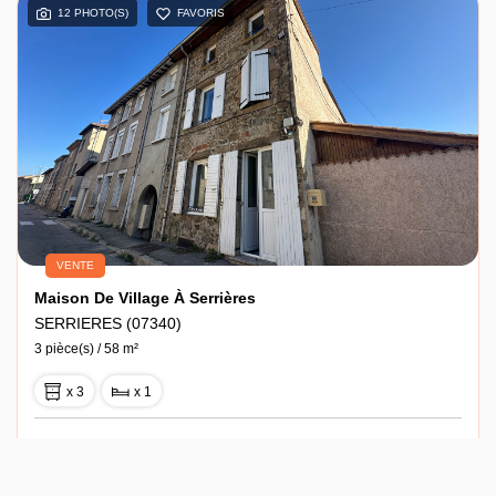
12 PHOTO(S)
FAVORIS
VENTE
Maison De Village À Serrières
SERRIERES (07340)
3 pièce(s) / 58 m²
x 3
x 1
99 900 €
Ref : 714