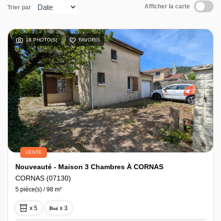
Afficher la carte
Trier par
Contact
18 PHOTO(S)
FAVORIS
VENTE
Nouveauté - Maison 3 Chambres À CORNAS
CORNAS (07130)
5 pièce(s) / 98 m²
x 5
x 3