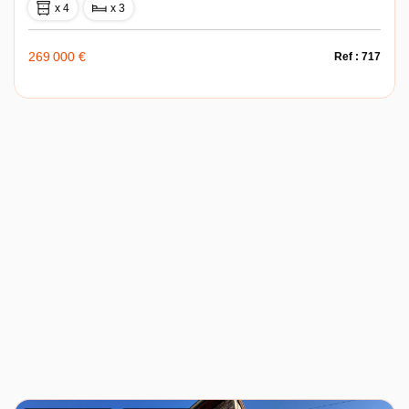
x 4
x 3
269 000 €
Ref : 717